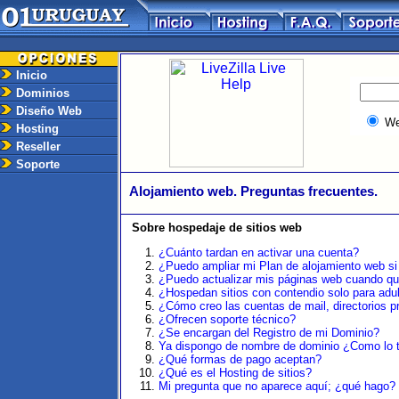
Inicio
Dominios
Diseño Web
W
Hosting
Reseller
Soporte
Alojamiento web. Preguntas frecuentes.
Sobre hospedaje de sitios web
¿Cuánto tardan en activar una cuenta?
¿Puedo ampliar mi Plan de alojamiento web si
¿Puedo actualizar mis páginas web cuando qu
¿Hospedan sitios con contendio solo para adu
¿Cómo creo las cuentas de mail, directorios pr
¿Ofrecen soporte técnico?
¿Se encargan del Registro de mi Dominio?
Ya dispongo de nombre de dominio ¿Como lo t
¿Qué formas de pago aceptan?
¿Qué es el Hosting de sitios?
Mi pregunta que no aparece aquí; ¿qué hago?