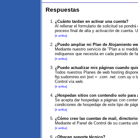
Respuestas
¿Cuánto tardan en activar una cuenta?
Al rellenar el formulario de solicitud se pond
proceso final de alta y activacíón de cuenta. 
[ir arriba]
¿Puedo ampliar mi Plan de Alojamiento web
Mediante nuestro servicio de "Plan a si medida
indíquenos que necesita en cada periodo de fa
[ir arriba]
¿Puedo actualizar mis páginas cuando qui
Todos nuestros Planes de web hosting dispone
ftp.sudominio.ext (ext = .com .net .com.uy o 
Control vía web.
[ir arriba]
¿Hospedan sitios con contendio solo para 
Se acepta dar hospedaje a páginas con conteni
condiciones de hospedaje de este tipo de pág
[ir arriba]
¿Cómo creo las cuentas de mail, directorio
Mediante el Panel de Control de su cuenta us
[ir arriba]
¿Ofrecen soporte técnico?