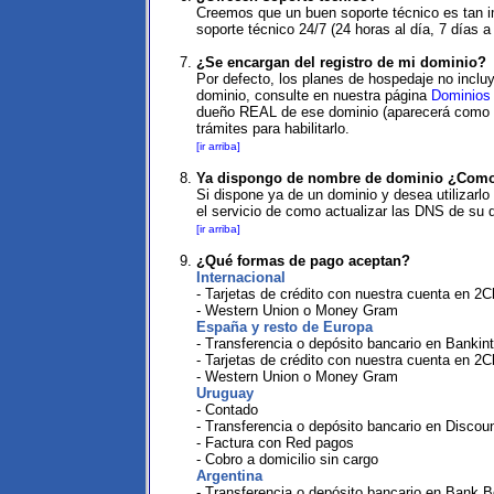
Creemos que un buen soporte técnico es tan im
soporte técnico 24/7 (24 horas al día, 7 días 
¿Se encargan del registro de mi dominio?
Por defecto, los planes de hospedaje no inclu
dominio, consulte en nuestra página
Dominios
dueño REAL de ese dominio (aparecerá como el
trámites para habilitarlo.
[ir arriba]
Ya dispongo de nombre de dominio ¿Como 
Si dispone ya de un dominio y desea utilizarl
el servicio de como actualizar las DNS de su 
[ir arriba]
¿Qué formas de pago aceptan?
Internacional
- Tarjetas de crédito con nuestra cuenta en 2
- Western Union o Money Gram
España y resto de Europa
- Transferencia o depósito bancario en Bankin
- Tarjetas de crédito con nuestra cuenta en 2
- Western Union o Money Gram
Uruguay
- Contado
- Transferencia o depósito bancario en Discou
- Factura con Red pagos
- Cobro a domicilio sin cargo
Argentina
- Transferencia o depósito bancario en Bank B